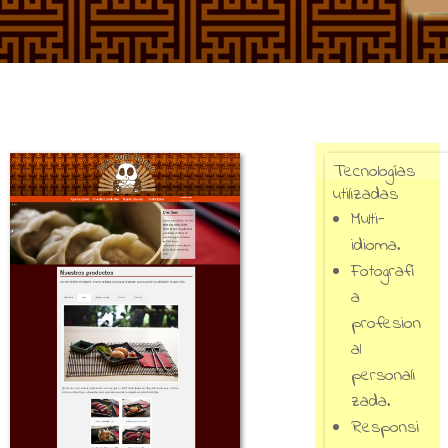
Tecnologías
utilizadas
Multi-
idioma.
Fotografí
a
profesion
al
personali
zada.
Responsi