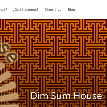
mos?
¿Qué hacemos?
Dinos algo
Blog
Dim Sum House